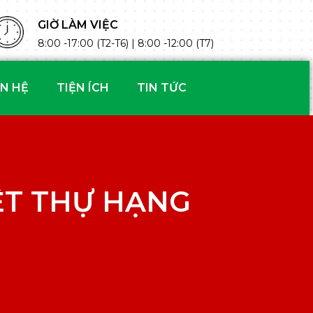
GIỜ LÀM VIỆC
8:00 -17:00 (T2-T6) | 8:00 -12:00 (T7)
ÊN HỆ
TIỆN ÍCH
TIN TỨC
ỆT THỰ HẠNG