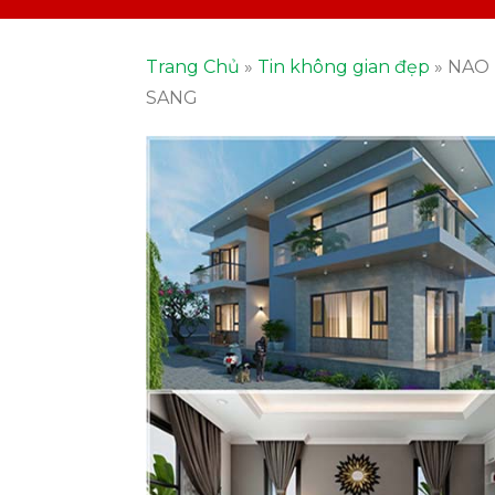
Trang Chủ
»
Tin không gian đẹp
»
NAO 
SANG