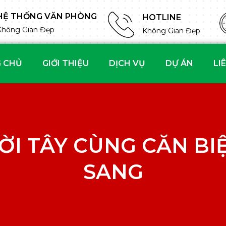
HỆ THỐNG VĂN PHÒNG
HOTLINE
Không Gian Đẹp
Không Gian Đẹp
 CHỦ
GIỚI THIỆU
DỊCH VỤ
DỰ ÁN
LI
ỜI TÂY CÙNG CĂN BI
SANG