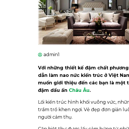
admin1
Với những thiết kế đậm chất phương
dẫn làm nao nức kiến trúc ở Việt Na
muốn giới thiệu đến các bạn là một 
đậm dấu ấn
Châu Âu
.
Lối kiến trúc hình khối vuông vức, nh
trầm trồ khen ngợi. Vẻ đẹp đơn giản l
người cảm thụ.
Căn biệt thự được lấy cảm hứng từ nhữ