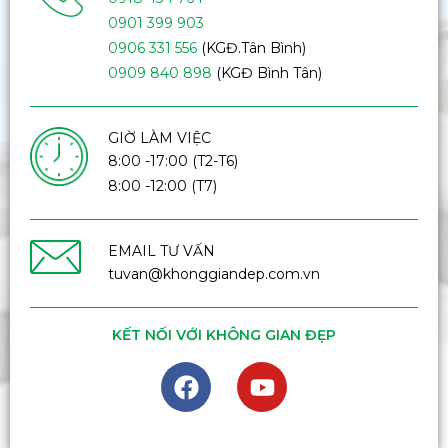
0901 399 903
0906 331 556
(KGĐ.Tân Bình)
0909 840 898
(KGĐ Bình Tân)
GIỜ LÀM VIỆC
8:00 -17:00 (T2-T6)
8:00 -12:00 (T7)
EMAIL TƯ VẤN
tuvan@khonggiandep.com.vn
KẾT NỐI VỚI KHÔNG GIAN ĐẸP