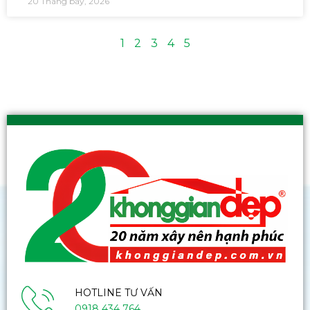
20 Tháng bảy, 2026
1
2
3
4
5
HOTLINE TƯ VẤN
0918 434 764