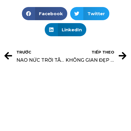
Facebook
Twitter
LinkedIn
TRƯỚC
TIẾP THEO
NAO NỨC TRỜI TÂY CÙNG CĂN BIỆT THỰ HẠNG SANG
KHÔNG GIAN ĐẸP TUYỂN DỤNG NHÂN VIÊN PHÁP LÝ XÂY DỰNG