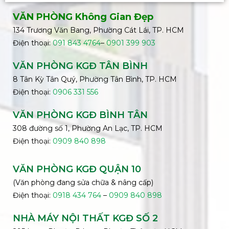
VĂN PHÒNG Không Gian Đẹp
134 Trương Văn Bang, Phường Cát Lái, TP. HCM
Điện thoại:
091 843 4764
–
0901 399 903
VĂN PHÒNG KGĐ TÂN BÌNH
8 Tân Kỳ Tân Quý, Phường Tân Bình, TP. HCM
Điện thoại:
0906 331 556
VĂN PHÒNG KGĐ
BÌNH
TÂN
308 đường số 1, Phường An Lạc, TP. HCM
Điện thoại:
0909 840 898
VĂN PHÒNG KGĐ QUẬN 10
(Văn phòng đang sửa chữa & nâng cấp)
Điện thoại:
0918 434 764
–
0909 840 898
NHÀ MÁY NỘI THẤT KGĐ SỐ 2