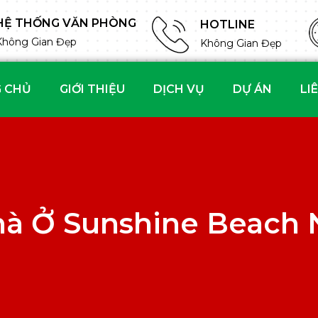
HỆ THỐNG VĂN PHÒNG
HOTLINE
Không Gian Đẹp
Không Gian Đẹp
 CHỦ
GIỚI THIỆU
DỊCH VỤ
DỰ ÁN
LI
hà Ở Sunshine Beach 