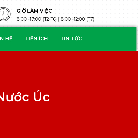
GIỜ LÀM VIỆC
8:00 -17:00 (T2-T6) | 8:00 -12:00 (T7)
ÊN HỆ
TIỆN ÍCH
TIN TỨC
Nước Úc