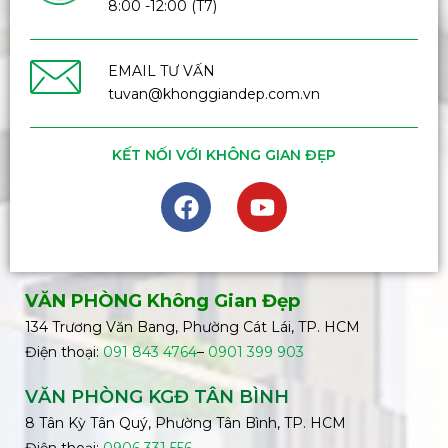
8:00 -12:00 (T7)
EMAIL TƯ VẤN
tuvan@khonggiandep.com.vn
KẾT NỐI VỚI KHÔNG GIAN ĐẸP
VĂN PHÒNG Không Gian Đẹp
134 Trương Văn Bang, Phường Cát Lái, TP. HCM
Điện thoại:
091 843 4764
–
0901 399 903
VĂN PHÒNG KGĐ TÂN BÌNH
8 Tân Kỳ Tân Quý, Phường Tân Bình, TP. HCM