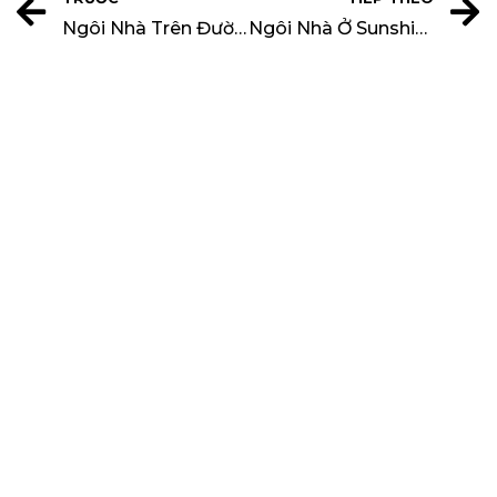
Ngôi Nhà Trên Đường 33 Với Thiết Kế Đầy Sáng Tạo
Ngôi Nhà Ở Sunshine Beach Nước Úc