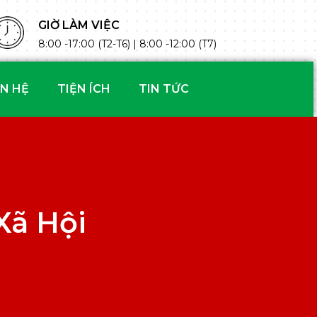
GIỜ LÀM VIỆC
8:00 -17:00 (T2-T6) | 8:00 -12:00 (T7)
ÊN HỆ
TIỆN ÍCH
TIN TỨC
Xã Hội