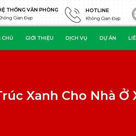
HỆ THỐNG VĂN PHÒNG
HOTLINE
Không Gian Đẹp
Không Gian Đẹp
 CHỦ
GIỚI THIỆU
DỊCH VỤ
DỰ ÁN
LI
Trúc Xanh Cho Nhà Ở 