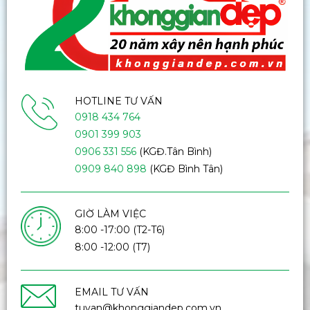
HOTLINE TƯ VẤN
0918 434 764
0901 399 903
0906 331 556
(KGĐ.Tân Bình)
0909 840 898
(KGĐ Bình Tân)
GIỜ LÀM VIỆC
8:00 -17:00 (T2-T6)
8:00 -12:00 (T7)
EMAIL TƯ VẤN
tuvan@khonggiandep.com.vn