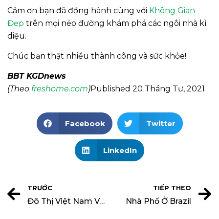
Cảm ơn bạn đã đồng hành cùng với
Không Gian
Đẹp
trên mọi nẻo đường khám phá các ngôi nhà kì
diệu.
Chúc bạn thật nhiều thành công và sức khỏe!
BBT KGDnews
(Theo
freshome.com
)
Published 20 Tháng Tư, 2021
Facebook
Twitter
LinkedIn
TRƯỚC
TIẾP THEO
Đô Thị Việt Nam Và Xu Thế Phát Triển Bền Vững
Nhà Phố Ở Brazil