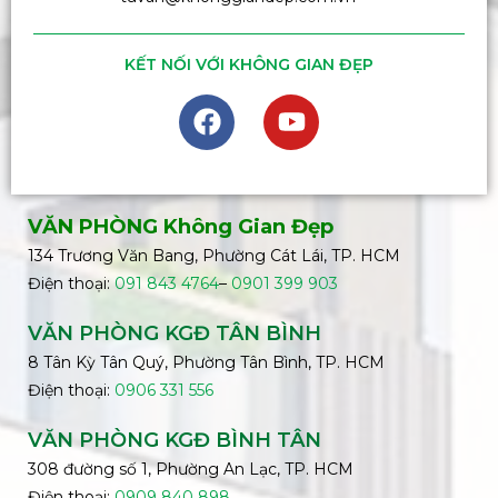
KẾT NỐI VỚI KHÔNG GIAN ĐẸP
VĂN PHÒNG Không Gian Đẹp
134 Trương Văn Bang, Phường Cát Lái, TP. HCM
Điện thoại:
091 843 4764
–
0901 399 903
VĂN PHÒNG KGĐ TÂN BÌNH
8 Tân Kỳ Tân Quý, Phường Tân Bình, TP. HCM
Điện thoại:
0906 331 556
VĂN PHÒNG KGĐ
BÌNH
TÂN
308 đường số 1, Phường An Lạc, TP. HCM
Điện thoại:
0909 840 898