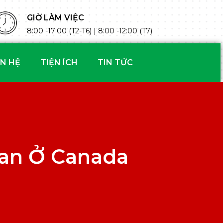
GIỜ LÀM VIỆC
8:00 -17:00 (T2-T6) | 8:00 -12:00 (T7)
ÊN HỆ
TIỆN ÍCH
TIN TỨC
an Ở Canada