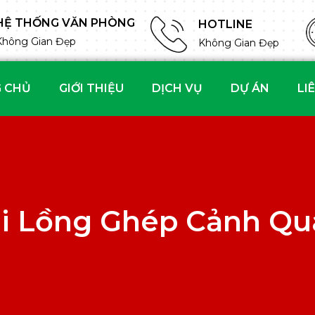
HỆ THỐNG VĂN PHÒNG
HOTLINE
Không Gian Đẹp
Không Gian Đẹp
 CHỦ
GIỚI THIỆU
DỊCH VỤ
DỰ ÁN
LI
ại Lồng Ghép Cảnh Qu