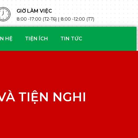
GIỜ LÀM VIỆC
8:00 -17:00 (T2-T6) | 8:00 -12:00 (T7)
ÊN HỆ
TIỆN ÍCH
TIN TỨC
VÀ TIỆN NGHI