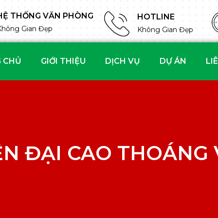
HỆ THỐNG VĂN PHÒNG
HOTLINE
Không Gian Đẹp
Không Gian Đẹp
 CHỦ
GIỚI THIỆU
DỊCH VỤ
DỰ ÁN
LI
N ĐẠI CAO THOÁNG 