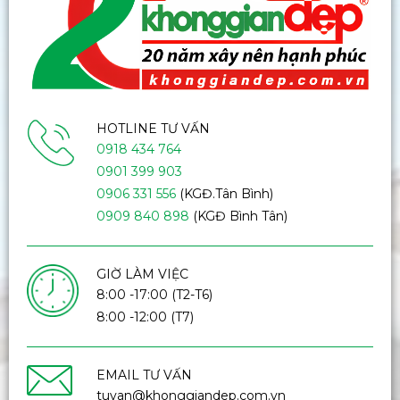
HOTLINE TƯ VẤN
0918 434 764
0901 399 903
0906 331 556
(KGĐ.Tân Bình)
0909 840 898
(KGĐ Bình Tân)
GIỜ LÀM VIỆC
8:00 -17:00 (T2-T6)
8:00 -12:00 (T7)
EMAIL TƯ VẤN
tuvan@khonggiandep.com.vn