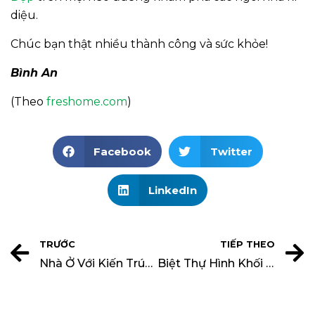
diệu.
Chúc bạn thật nhiều thành công và sức khỏe!
Bình An
(Theo
freshome.com
)
Facebook
Twitter
LinkedIn
TRƯỚC
TIẾP THEO
Nhà Ở Với Kiến Trúc Bền Vững Ở Hoa Kì
Biệt Thự Hình Khối Lập Phương Ở Israel