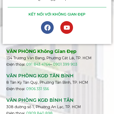
KẾT NỐI VỚI KHÔNG GIAN ĐẸP
VĂN PHÒNG Không Gian Đẹp
134 Trương Văn Bang, Phường Cát Lái, TP. HCM
Điện thoại:
091 843 4764
–
0901 399 903
VĂN PHÒNG KGĐ TÂN BÌNH
8 Tân Kỳ Tân Quý, Phường Tân Bình, TP. HCM
Điện thoại:
0906 331 556
VĂN PHÒNG KGĐ
BÌNH
TÂN
308 đường số 1, Phường An Lạc, TP. HCM
Điện thoại:
0909 840 898