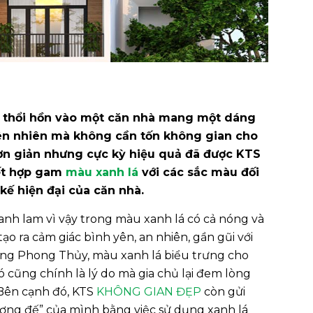
để thổi hồn vào một căn nhà mang một dáng
hiên nhiên mà không cần tốn không gian cho
đơn giản nhưng cực kỳ hiệu quả đã được KTS
ết hợp gam
màu xanh lá
với các sắc màu đối
kế hiện đại của căn nhà.
anh lam vì vậy trong màu xanh lá có cả nóng và
ạo ra cảm giác bình yên, an nhiên, gần gũi với
ong Phong Thủy, màu xanh lá biểu trưng cho
ó cũng chính là lý do mà gia chủ lại đem lòng
 Bên cạnh đó, KTS
KHÔNG GIAN ĐẸP
còn gửi
ợng đế” của mình bằng việc sử dụng xanh lá