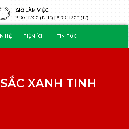
GIỜ LÀM VIỆC
8:00 -17:00 (T2-T6) | 8:00 -12:00 (T7)
ÊN HỆ
TIỆN ÍCH
TIN TỨC
SẮC XANH TINH