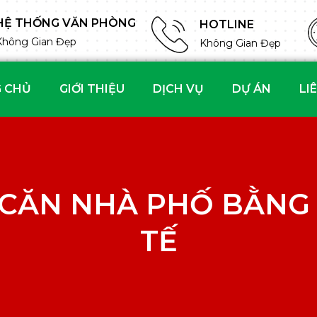
HỆ THỐNG VĂN PHÒNG
HOTLINE
Không Gian Đẹp
Không Gian Đẹp
 CHỦ
GIỚI THIỆU
DỊCH VỤ
DỰ ÁN
LI
 CĂN NHÀ PHỐ BẰNG 
TẾ