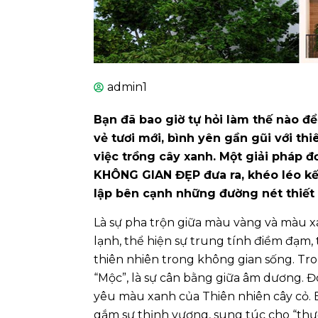
admin1
Bạn đã bao giờ tự hỏi làm thế nào 
vẻ tươi mới, bình yên gần gũi với t
việc trồng cây xanh. Một giải pháp 
KHÔNG GIAN ĐẸP đưa ra, khéo léo k
lập bên cạnh những đường nét thiết 
Là sự pha trộn giữa màu vàng và màu x
lạnh, thể hiện sự trung tính điềm đạm, t
thiên nhiên trong không gian sống. Tr
“Mộc”, là sự cân bằng giữa âm dương. Đ
yêu màu xanh của Thiên nhiên cây cỏ.
gắm sự thịnh vượng, sung túc cho “thư