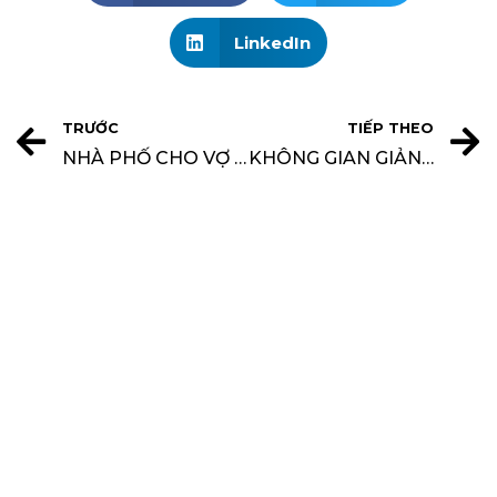
LinkedIn
TRƯỚC
TIẾP THEO
NHÀ PHỐ CHO VỢ CHỒNG TRẺ
KHÔNG GIAN GIẢN DỊ VÀ YÊN BÌNH TRONG NHÀ VƯỜN CỦ CHI