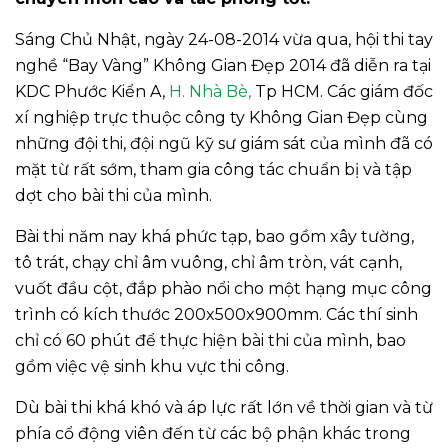
Sáng Chủ Nhật, ngày 24-08-2014 vừa qua, hội thi tay
nghề “Bay Vàng” Không Gian Đẹp 2014 đã diễn ra tại
KDC Phước Kiển A,
H. Nhà Bè,
Tp HCM. Các giám đốc
xí nghiệp trực thuộc công ty Không Gian Đẹp cùng
những đội thi, đội ngũ kỹ sư giám sát của mình đã có
mặt từ rất sớm, tham gia công tác chuẩn bị và tập
dợt cho bài thi của mình.
Bài thi năm nay khá phức tạp, bao gồm xây tường,
tô trát, chạy chỉ âm vuông, chỉ âm tròn, vát cạnh,
vuốt đầu cột, đắp phào nổi cho một hạng mục công
trình có kích thước 200x500x900mm. Các thí sinh
chỉ có 60 phút để thực hiện bài thi của mình, bao
gồm việc vệ sinh khu vực thi công.
Dù bài thi khá khó và áp lực rất lớn về thời gian và từ
phía cổ động viên đến từ các bộ phận khác trong