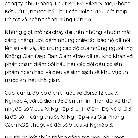
công ty như Phòng Thiết Kế, Đội Điện Nước, Phòng
Kết Cấu…, nhưng hầu hết các đội thi đều bắt nhịp
rất tốt và hoàn thành đúng tiến độ.
Những giọt mồ hôi chảy dài trên những khuôn mặt
căng thẳng, ướt đẫm những chiếc áo bảo hộ đã nói
lên sự vất vả, tập trung cao độ của những người thợ
Không Gian Đẹp. Ban Giám Khảo đã rất khó khăn với
phần chấm điểm bởi hầu hết các đội đều có sản
phẩm hoàn hảo, và đều vệ sinh sạch sẽ khu vực thi
trước khi hết thời gian.
Cuối cùng, đội vô địch thuộc về đội số 12 của Xí
Nghiệp 4, với số điểm 96 điểm, nhỉnh hơn đội về thứ
nhì, đội số 7 của Xí Nghiệp 3, chỉ 1 điểm. Đội về thứ 3
là đội số 11 cũng thuộc Xí Nghiệp 4 và Giải Phong
Cách KGĐ thuộc về đội số 9 của Xí Nghiệp 3.
Hội thi đã kết thúc thành công tốt đẹp, như một