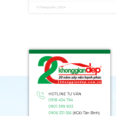
5 Tháng tám, 2024
HOTLINE TƯ VẤN
0918 434 764
0901 399 903
0906 331 556
(KGĐ.Tân Bình)