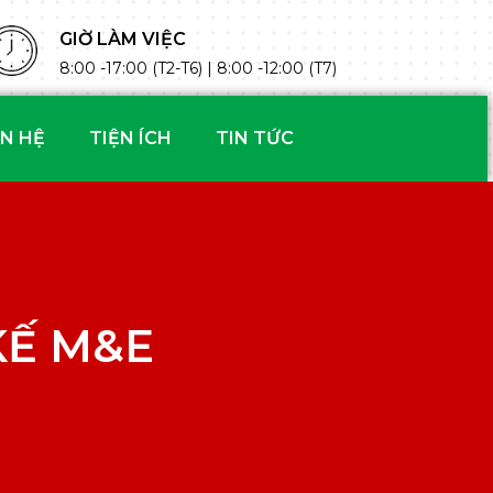
GIỜ LÀM VIỆC
8:00 -17:00 (T2-T6) | 8:00 -12:00 (T7)
ÊN HỆ
TIỆN ÍCH
TIN TỨC
KẾ M&E