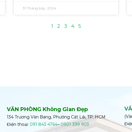
31 Tháng bảy, 2024
1
2
3
4
5
VĂ
VĂN PHÒNG Không Gian Đẹp
(Vă
134 Trương Văn Bang, Phường Cát Lái, TP. HCM
Điệ
Điện thoại:
091 843 4764
–
0901 399 903