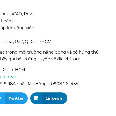
 AutoCAD, Revit
 1 năm
áp lực công việc
h Thái, P.12, Q.10, TPHCM.
ệc trong môi trường năng động và có hứng thú
hãy gửi hồ sơ ứng tuyển về địa chỉ sau:
Q.10, Tp. HCM
.com.vn
 4729 984 hoặc Ms. Hồng – 0908 261 435
Twitter
LinkedIn