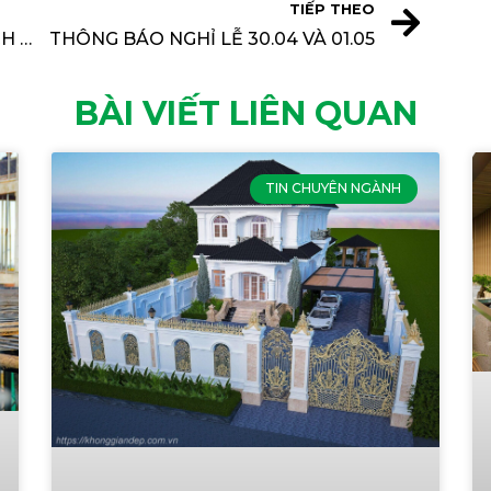
TIẾP THEO
NHÀ PHỐ QUẬN 12 – PHONG CÁCH THÔ MỘC KẾT HỢP THÔNG TẦNG ĐỘC ĐÁO
THÔNG BÁO NGHỈ LỄ 30.04 VÀ 01.05
BÀI VIẾT LIÊN QUAN
TIN CHUYÊN NGÀNH