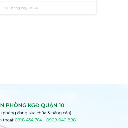
30 Tháng bảy, 2024
N PHÒNG KGĐ QUẬN 10
n phòng đang sửa chữa & nâng cấp)
n thoại:
0918 434 764
–
0909 840 898