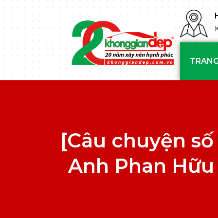
TRANG
[Câu chuyện s
Anh Phan Hữu 