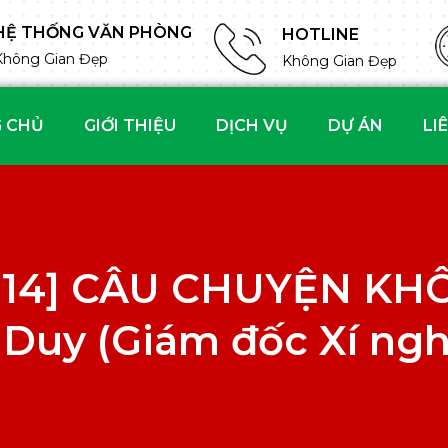
HỆ THỐNG VĂN PHÒNG
HOTLINE
Không Gian Đẹp
Không Gian Đẹp
 CHỦ
GIỚI THIỆU
DỊCH VỤ
DỰ ÁN
LI
ố 14] CÂU CHUYỆN KH
Duy (Giám đốc Xí nghi