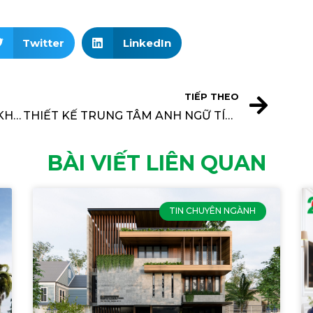
Twitter
LinkedIn
TIẾP THEO
[Câu chuyện số 13] CÂU CHUYỆN KHÔNG GIAN ĐẸP – Anh Nguyễn Minh Tài (Tổ trưởng tổ mộc 1 – VP Nội Thất Không Gian Đẹp)
THIẾT KẾ TRUNG TÂM ANH NGỮ TÍCH HỢP 3 TIỆN ÍCH
BÀI VIẾT LIÊN QUAN
TIN CHUYÊN NGÀNH