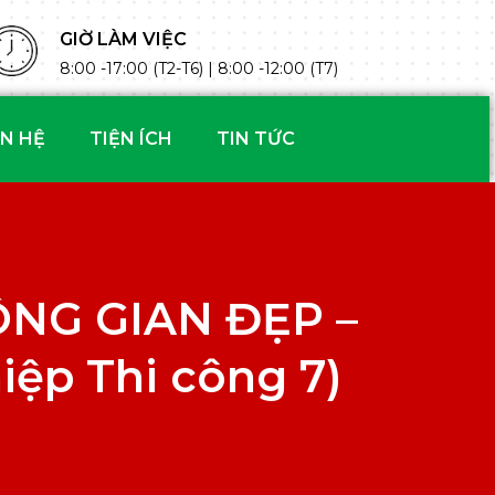
GIỜ LÀM VIỆC
8:00 -17:00 (T2-T6) | 8:00 -12:00 (T7)
ÊN HỆ
TIỆN ÍCH
TIN TỨC
ÔNG GIAN ĐẸP –
ệp Thi công 7)