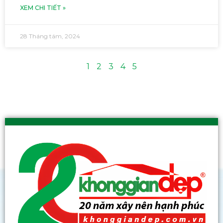
XEM CHI TIẾT »
28 Tháng tám, 2024
1
2
3
4
5