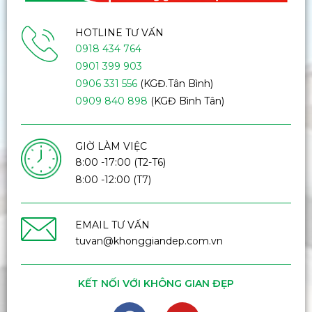
HOTLINE TƯ VẤN
0918 434 764
0901 399 903
0906 331 556
(KGĐ.Tân Bình)
0909 840 898
(KGĐ Bình Tân)
GIỜ LÀM VIỆC
8:00 -17:00 (T2-T6)
8:00 -12:00 (T7)
EMAIL TƯ VẤN
tuvan@khonggiandep.com.vn
KẾT NỐI VỚI KHÔNG GIAN ĐẸP