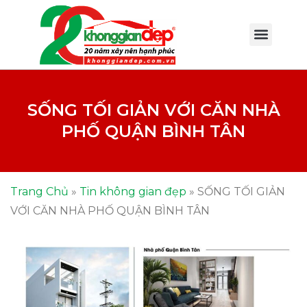
SỐNG TỐI GIẢN VỚI CĂN NHÀ
PHỐ QUẬN BÌNH TÂN
Trang Chủ
»
Tin không gian đẹp
»
SỐNG TỐI GIẢN
VỚI CĂN NHÀ PHỐ QUẬN BÌNH TÂN