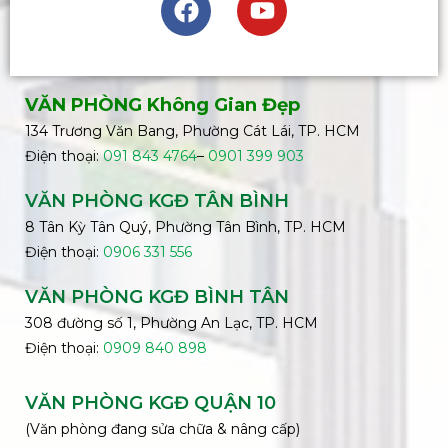
VĂN PHÒNG Không Gian Đẹp
134 Trương Văn Bang, Phường Cát Lái, TP. HCM
Điện thoại:
091 843 4764
–
0901 399 903
VĂN PHÒNG KGĐ TÂN BÌNH
8 Tân Kỳ Tân Quý, Phường Tân Bình, TP. HCM
Điện thoại:
0906 331 556
VĂN PHÒNG KGĐ
BÌNH
TÂN
308 đường số 1, Phường An Lạc, TP. HCM
Điện thoại:
0909 840 898
VĂN PHÒNG KGĐ QUẬN 10
(Văn phòng đang sửa chữa & nâng cấp)