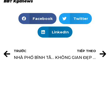
BBT Kgdnews
Facebook
Twitter
LinkedIn
TRƯỚC
TIẾP THEO
NHÀ PHỐ BÌNH TÂN: KHÔNG GIAN SỐNG HIỆN ĐẠI KẾT HỢP KINH DOANH VĂN PHÒNG
KHÔNG GIAN ĐẸP TUYỂN DỤNG: PHỤ TRÁCH TRUYỀN THÔNG