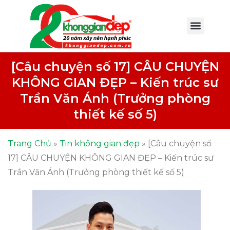
[Câu chuyện số 17] CÂU CHUYỆN
KHÔNG GIAN ĐẸP – Kiến trúc sư
Trần Văn Ánh (Trưởng phòng
thiết kế số 5)
Trang Chủ
»
Tin không gian đẹp
»
[Câu chuyện số
17] CÂU CHUYỆN KHÔNG GIAN ĐẸP – Kiến trúc sư
Trần Văn Ánh (Trưởng phòng thiết kế số 5)