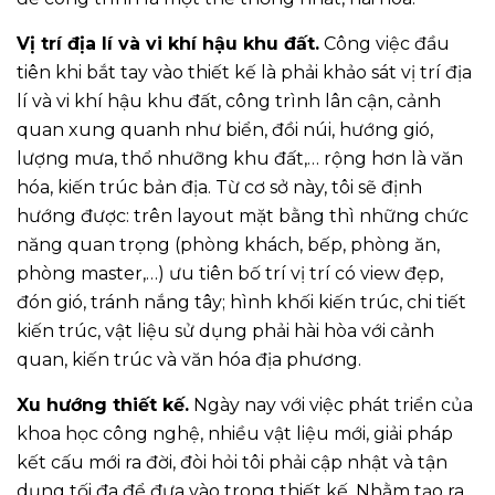
Vị trí địa lí và vi khí hậu khu đất.
Công việc đầu
tiên khi bắt tay vào thiết kế là phải khảo sát vị trí địa
lí và vi khí hậu khu đất, công trình lân cận, cảnh
quan xung quanh như biển, đồi núi, hướng gió,
lượng mưa, thổ nhưỡng khu đất,… rộng hơn là văn
hóa, kiến trúc bản địa. Từ cơ sở này, tôi sẽ định
hướng được: trên layout mặt bằng thì những chức
năng quan trọng (phòng khách, bếp, phòng ăn,
phòng master,…) ưu tiên bố trí vị trí có view đẹp,
đón gió, tránh nắng tây; hình khối kiến trúc, chi tiết
kiến trúc, vật liệu sử dụng phải hài hòa với cảnh
quan, kiến trúc và văn hóa địa phương.
Xu hướng thiết kế.
Ngày nay với việc phát triển của
khoa học công nghệ, nhiều vật liệu mới, giải pháp
kết cấu mới ra đời, đòi hỏi tôi phải cập nhật và tận
dụng tối đa để đưa vào trong thiết kế. Nhằm tạo ra