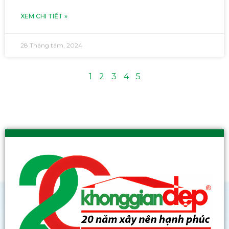
XEM CHI TIẾT »
28 Tháng tám, 2024
1
2
3
4
5