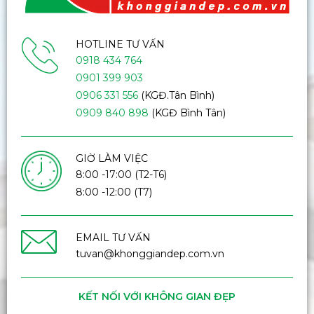
HOTLINE TƯ VẤN
0918 434 764
0901 399 903
0906 331 556
(KGĐ.Tân Bình)
0909 840 898
(KGĐ Bình Tân)
GIỜ LÀM VIỆC
8:00 -17:00 (T2-T6)
8:00 -12:00 (T7)
EMAIL TƯ VẤN
tuvan@khonggiandep.com.vn
KẾT NỐI VỚI KHÔNG GIAN ĐẸP