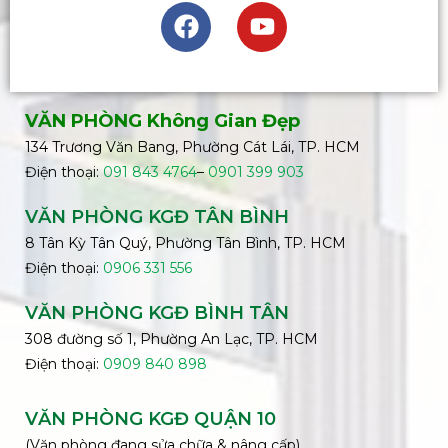
VĂN PHÒNG Không Gian Đẹp
134 Trương Văn Bang, Phường Cát Lái, TP. HCM
Điện thoại:
091 843 4764
–
0901 399 903
VĂN PHÒNG KGĐ TÂN BÌNH
8 Tân Kỳ Tân Quý, Phường Tân Bình, TP. HCM
Điện thoại:
0906 331 556
VĂN PHÒNG KGĐ
BÌNH
TÂN
308 đường số 1, Phường An Lạc, TP. HCM
Điện thoại:
0909 840 898
VĂN PHÒNG KGĐ QUẬN 10
(Văn phòng đang sửa chữa & nâng cấp)