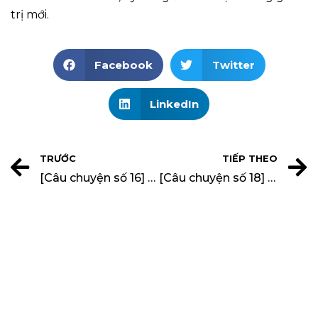
trị mới.
Facebook
Twitter
LinkedIn
TRƯỚC
TIẾP THEO
[Câu chuyện số 16] CÂU CHUYỆN KHÔNG GIAN ĐẸP – Anh Võ Minh Nhựt (Giám đốc XNTC 3)
[Câu chuyện số 18] CÂU CHUYỆN KHÔNG GIAN ĐẸP – Anh Lê Công Hậu (Kiến trúc sư chủ trì Xưởng TK số 3)