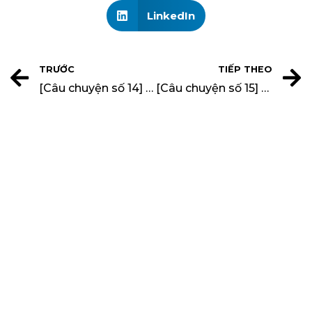
LinkedIn
TRƯỚC
TIẾP THEO
[Câu chuyện số 14] CÂU CHUYỆN KHÔNG GIAN ĐẸP – Anh Phan Hữu Duy (Giám đốc Xí nghiệp Thi công 7)
[Câu chuyện số 15] CÂU CHUYỆN KHÔNG GIAN ĐẸP – Chị Nguyễn Khánh An (Kiến trúc sư nội thất xưởng TK số 3)