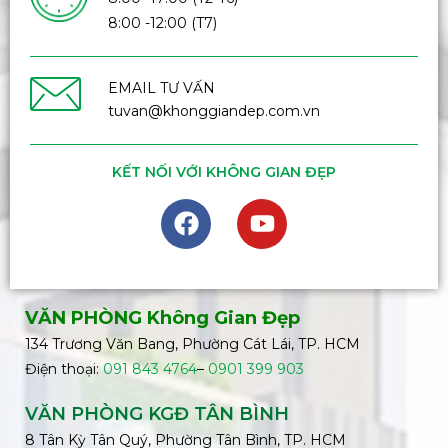
8:00 -12:00 (T7)
EMAIL TƯ VẤN
tuvan@khonggiandep.com.vn
KẾT NỐI VỚI KHÔNG GIAN ĐẸP
VĂN PHÒNG Không Gian Đẹp
134 Trương Văn Bang, Phường Cát Lái, TP. HCM
Điện thoại:
091 843 4764
–
0901 399 903
VĂN PHÒNG KGĐ TÂN BÌNH
8 Tân Kỳ Tân Quý, Phường Tân Bình, TP. HCM