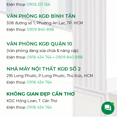
Điện thoại:
0906 331 556
VĂN PHÒNG KGĐ
BÌNH
TÂN
308 đường số 1, Phường An Lạc, TP. HCM
Điện thoại:
0909 840 898
VĂN PHÒNG KGĐ QUẬN 10
(Văn phòng đang sửa chữa & nâng cấp)
Điện thoại:
0918 434 764
–
0909 840 898
NHÀ MÁY NỘI THẤT KGĐ SỐ 2
295 Long Phước, P.Long Phước, Thủ Đức, HCM
Điện thoại:
0918 434 764
KHÔNG GIAN ĐẸP CẦN THƠ
KDC Hồng Loan, T. Cần Thơ
Điện thoại:
0918 434 764