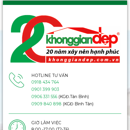
HOTLINE TƯ VẤN
0918 434 764
0901 399 903
0906 331 556
(KGĐ.Tân Bình)
0909 840 898
(KGĐ Bình Tân)
GIỜ LÀM VIỆC
8:00 -17:00 (T2-T6)